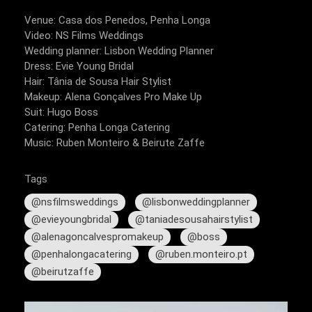
Venue: Casa dos Penedos, Penha Longa
Video: NS Films Weddings
Wedding planner: Lisbon Wedding Planner
Dress: Evie Young Bridal
Hair: Tânia de Sousa Hair Stylist
Makeup: Alena Gonçalves Pro Make Up
Suit: Hugo Boss
Catering: Penha Longa Catering
Music: Ruben Monteiro & Beirute Zaffe
Tags
@nsfilmsweddings
@lisbonweddingplanner
@evieyoungbridal
@taniadesousahairstylist
@alenagoncalvespromakeup
@boss
@penhalongacatering
@ruben.monteiro.pt
@beirutzaffe