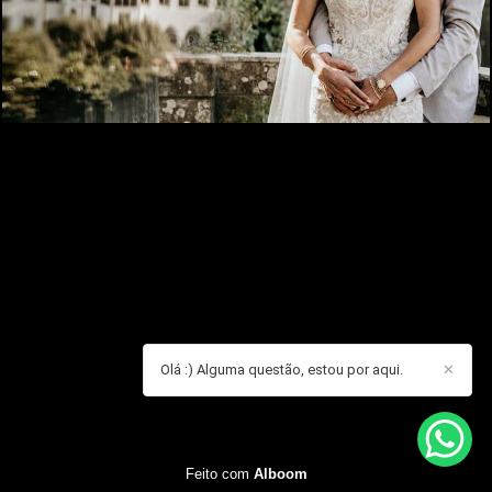
Olá :) Alguma questão, estou por aqui.
✕
Feito com
Alboom