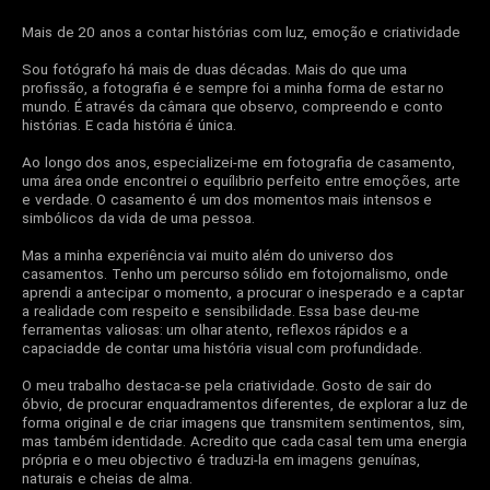
Mais de 20 anos a contar histórias com luz, emoção e criatividade
Sou fotógrafo há mais de duas décadas. Mais do que uma
profissão, a fotografia é e sempre foi a minha forma de estar no
mundo. É através da câmara que observo, compreendo e conto
histórias. E cada história é única.
Ao longo dos anos, especializei-me em fotografia de casamento,
uma área onde encontrei o equílibrio perfeito entre emoções, arte
e verdade. O casamento é um dos momentos mais intensos e
simbólicos da vida de uma pessoa.
Mas a minha experiência vai muito além do universo dos
casamentos. Tenho um percurso sólido em fotojornalismo, onde
aprendi a antecipar o momento, a procurar o inesperado e a captar
a realidade com respeito e sensibilidade. Essa base deu-me
ferramentas valiosas: um olhar atento, reflexos rápidos e a
capaciadde de contar uma história visual com profundidade.
O meu trabalho destaca-se pela criatividade. Gosto de sair do
óbvio, de procurar enquadramentos diferentes, de explorar a luz de
forma original e de criar imagens que transmitem sentimentos, sim,
mas também identidade. Acredito que cada casal tem uma energia
própria e o meu objectivo é traduzi-la em imagens genuínas,
naturais e cheias de alma.