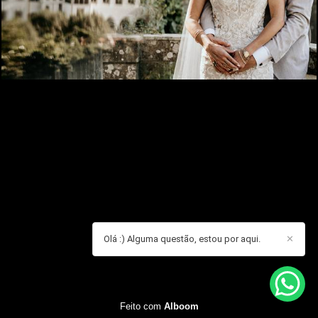
Olá :) Alguma questão, estou por aqui.
✕
Feito com
Alboom