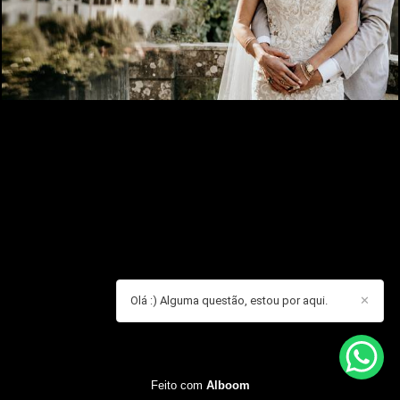
Olá :) Alguma questão, estou por aqui.
✕
Feito com
Alboom