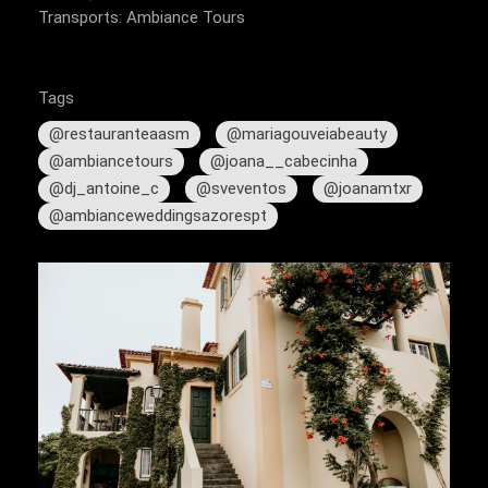
Transports: Ambiance Tours
Tags
@restauranteaasm
@mariagouveiabeauty
@ambiancetours
@joana__cabecinha
@dj_antoine_c
@sveventos
@joanamtxr
@ambianceweddingsazorespt