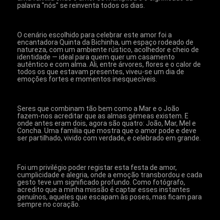
palavra "nós" se reinventa todos os dias.
O cenário escolhido para celebrar este amor foi a 
encantadora Quinta da Bichinha, um espaço rodeado de 
natureza, com um ambiente rústico, acolhedor e cheio de 
identidade — ideal para quem quer um casamento 
autêntico e com alma. Ali, entre árvores, flores e o calor de 
todos os que estavam presentes, viveu-se um dia de 
emoções fortes e momentos inesquecíveis.
Seres que combinam tão bem como a Mar e o João 
fazem-nos acreditar que as almas gémeas existem. E 
onde antes eram dois, agora são quatro: João, Mar, Mel e 
Concha. Uma família que mostra que o amor pode e deve 
ser partilhado, vivido com verdade, e celebrado em grande.
Foi um privilégio poder registar esta festa de amor, 
cumplicidade e alegria, onde a emoção transbordou e cada 
gesto teve um significado profundo. Como fotógrafo, 
acredito que a minha missão é captar esses instantes 
genuínos, aqueles que escapam às poses, mas ficam para 
sempre no coração.